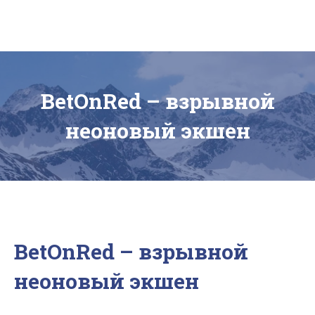
Skip
to
content
Hotel Cupidon
Rezerva
BetOnRed – взрывной
acum
неоновый экшен
BetOnRed – взрывной
неоновый экшен