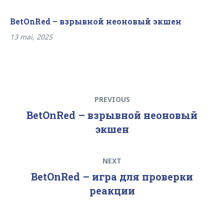
BetOnRed – взрывной неоновый экшен
13 mai, 2025
Navigare
Previous
PREVIOUS
în
post:
BetOnRed – взрывной неоновый
articole
экшен
Next
NEXT
post:
BetOnRed – игра для проверки
реакции