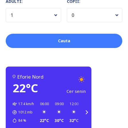
ADULTI:
COPII:
Eforie Nord
22°C
Cer senin
17.4 km/h
06:00
09:00
12:00
15:00
18:00
21:00
1012
mb
22°C
30°C
32°C
32°C
30°C
27°C
84
%