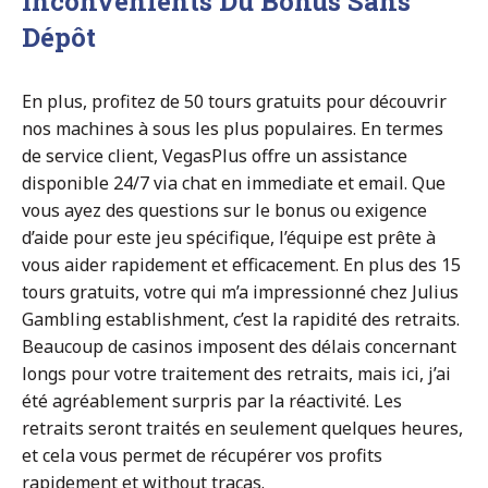
Inconvénients Du Bonus Sans
Dépôt
En plus, profitez de 50 tours gratuits pour découvrir
nos machines à sous les plus populaires. En termes
de service client, VegasPlus offre un assistance
disponible 24/7 via chat en immediate et email. Que
vous ayez des questions sur le bonus ou exigence
d’aide pour este jeu spécifique, l’équipe est prête à
vous aider rapidement et efficacement. En plus des 15
tours gratuits, votre qui m’a impressionné chez Julius
Gambling establishment, c’est la rapidité des retraits.
Beaucoup de casinos imposent des délais concernant
longs pour votre traitement des retraits, mais ici, j’ai
été agréablement surpris par la réactivité. Les
retraits seront traités en seulement quelques heures,
et cela vous permet de récupérer vos profits
rapidement et without tracas.