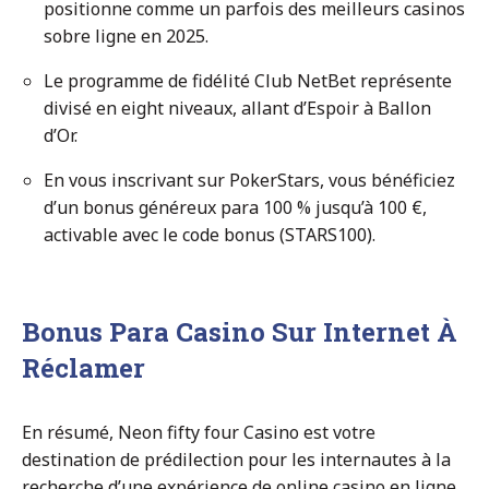
positionne comme un parfois des meilleurs casinos
sobre ligne en 2025.
Le programme de fidélité Club NetBet représente
divisé en eight niveaux, allant d’Espoir à Ballon
d’Or.
En vous inscrivant sur PokerStars, vous bénéficiez
d’un bonus généreux para 100 % jusqu’à 100 €,
activable avec le code bonus (STARS100).
Bonus Para Casino Sur Internet À
Réclamer
En résumé, Neon fifty four Casino est votre
destination de prédilection pour les internautes à la
recherche d’une expérience de online casino en ligne