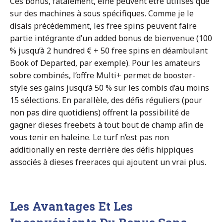
Ces bonus, fatalement, eine peuvent être utilisés que
sur des machines à sous spécifiques. Comme je le
disais précédemment, les free spins peuvent faire
partie intégrante d’un added bonus de bienvenue (100
% jusqu’à 2 hundred € + 50 free spins en déambulant
Book of Departed, par exemple). Pour les amateurs
sobre combinés, l’offre Multi+ permet de booster-
style ses gains jusqu’à 50 % sur les combis d’au moins
15 sélections. En parallèle, des défis réguliers (pour
non pas dire quotidiens) offrent la possibilité de
gagner dieses freebets à tout bout de champ afin de
vous tenir en haleine. Le turf n’est pas non
additionally en reste derrière des défis hippiques
associés à dieses freeraces qui ajoutent un vrai plus.
Les Avantages Et Les