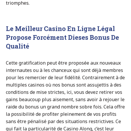
triomphes.
Le Meilleur Casino En Ligne Légal
Propose Forcément Dieses Bonus De
Qualité
Cette gratification peut être proposée aux nouveaux
internautes ou à les chanceux qui sont déjà membres
pour les remercier de leur fidélité. Contrairement à de
multiples casinos où nos bonus sont assujettis à des
conditions de mise strictes, ici, vous devez retirer vos
gains beaucoup plus aisement, sans avoir à rejouer le
raide du bonus un grand nombre sobre fois. Cela offre
la possibilité de profiter pleinement de vos profits
sans être pénalisé par des situations restrictives. Ce
qui fait la particularité de Casino Along, c’est leur