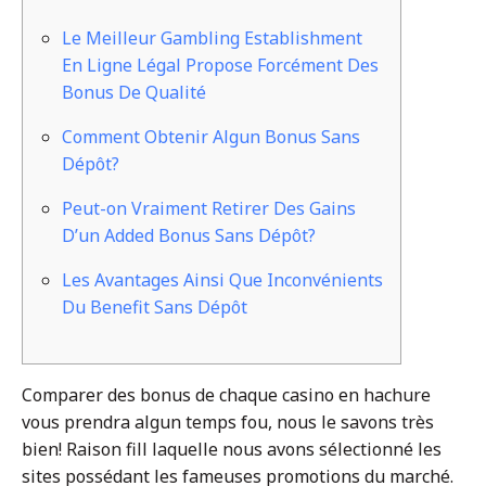
Le Meilleur Gambling Establishment
En Ligne Légal Propose Forcément Des
Bonus De Qualité
Comment Obtenir Algun Bonus Sans
Dépôt?
Peut-on Vraiment Retirer Des Gains
D’un Added Bonus Sans Dépôt?
Les Avantages Ainsi Que Inconvénients
Du Benefit Sans Dépôt
Comparer des bonus de chaque casino en hachure
vous prendra algun temps fou, nous le savons très
bien! Raison fill laquelle nous avons sélectionné les
sites possédant les fameuses promotions du marché.