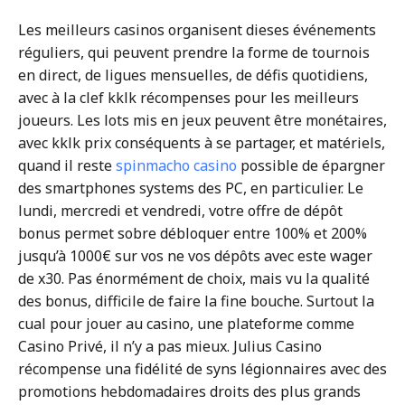
Les meilleurs casinos organisent dieses événements
réguliers, qui peuvent prendre la forme de tournois
en direct, de ligues mensuelles, de défis quotidiens,
avec à la clef kklk récompenses pour les meilleurs
joueurs. Les lots mis en jeux peuvent être monétaires,
avec kklk prix conséquents à se partager, et matériels,
quand il reste
spinmacho casino
possible de épargner
des smartphones systems des PC, en particulier. Le
lundi, mercredi et vendredi, votre offre de dépôt
bonus permet sobre débloquer entre 100% et 200%
jusqu’à 1000€ sur vos ne vos dépôts avec este wager
de x30. Pas énormément de choix, mais vu la qualité
des bonus, difficile de faire la fine bouche. Surtout la
cual pour jouer au casino, une plateforme comme
Casino Privé, il n’y a pas mieux. Julius Casino
récompense una fidélité de syns légionnaires avec des
promotions hebdomadaires droits des plus grands