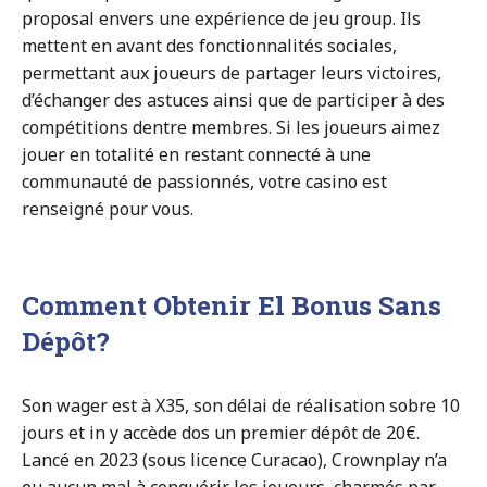
proposal envers une expérience de jeu group. Ils
mettent en avant des fonctionnalités sociales,
permettant aux joueurs de partager leurs victoires,
d’échanger des astuces ainsi que de participer à des
compétitions dentre membres. Si les joueurs aimez
jouer en totalité en restant connecté à une
communauté de passionnés, votre casino est
renseigné pour vous.
Comment Obtenir El Bonus Sans
Dépôt?
Son wager est à X35, son délai de réalisation sobre 10
jours et in y accède dos un premier dépôt de 20€.
Lancé en 2023 (sous licence Curacao), Crownplay n’a
eu aucun mal à conquérir les joueurs, charmés par