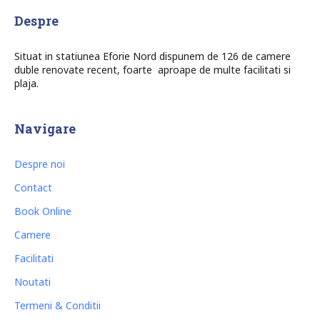
Despre
Situat in statiunea Eforie Nord dispunem de 126 de camere
duble renovate recent, foarte aproape de multe facilitati si
plaja.
Navigare
Despre noi
Contact
Book Online
Camere
Facilitati
Noutati
Termeni & Conditii