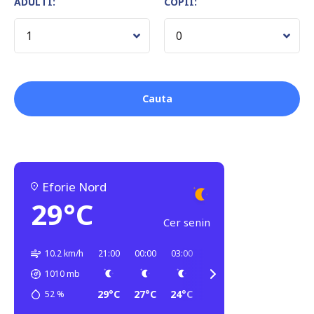
ADULTI:
COPII:
Eforie Nord
29°C
Cer senin
10.2 km/h
21:00
00:00
03:00
06:00
09:00
12:00
1010
mb
29°C
27°C
24°C
22°C
27°C
31°C
52
%