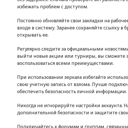
избежать проблем с доступом.
Постоянно обновляйте свои закладки на рабочее
входе в систему. Заранее сохраняйте ссылку в 
открывать ее.
Регулярно следите за официальными новостями 
выйти новые акции или турниры, вы сможете з
воспользоваться всеми преимуществами.
При использовании зеркала избегайте использо
свою учетную запись от взлома. Лучше подклю
обеспечить безопасность личной информации.
Никогда не игнорируйте настройки аккаунта. 
дополнительной безопасности и защитите свои
Подключайтесь к форумам и группам, связанны