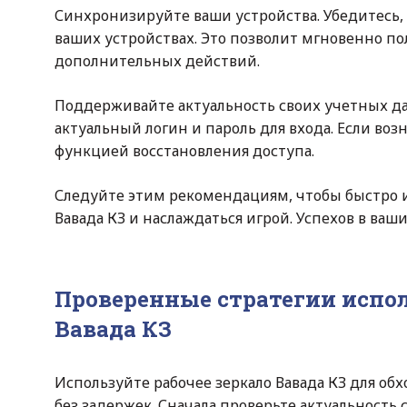
Синхронизируйте ваши устройства. Убедитесь, 
ваших устройствах. Это позволит мгновенно по
дополнительных действий.
Поддерживайте актуальность своих учетных да
актуальный логин и пароль для входа. Если воз
функцией восстановления доступа.
Следуйте этим рекомендациям, чтобы быстро и
Вавада КЗ и наслаждаться игрой. Успехов в ваши
Проверенные стратегии испол
Вавада КЗ
Используйте рабочее зеркало Вавада КЗ для об
без задержек. Сначала проверьте актуальность