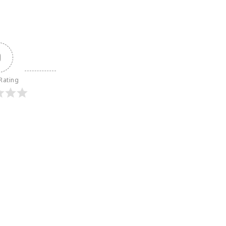
0
 Rating