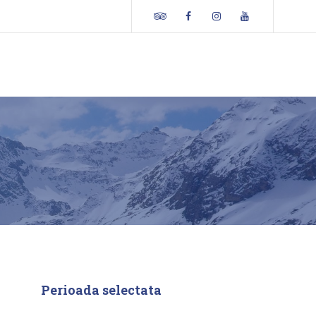
Tripadvisor
Facebook
Instagram
Youtube
SEARCH
ditii
Contact
FOR:
Perioada selectata