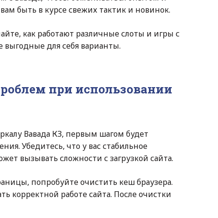
вам быть в курсе свежих тактик и новинок.
айте, как работают различные слоты и игры с
 выгодные для себя варианты.
роблем при использовании
еркалу Вавада КЗ, первым шагом будет
ия. Убедитесь, что у вас стабильное
жет вызывать сложности с загрузкой сайта.
раницы, попробуйте очистить кеш браузера.
ть корректной работе сайта. После очистки