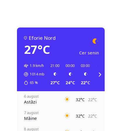
Eforie Nord
27°C
Cer senin
1.9 km/h
21:00
00:00
03:00
06:00
09:00
12
1014
mb
27°C
24°C
22°C
22°C
28°C
31
65
%
6 august
32°C
22°C
Astăzi
7 august
32°C
22°C
Mâine
8 august