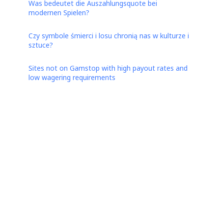
Was bedeutet die Auszahlungsquote bei
modernen Spielen?
Czy symbole śmierci i losu chronią nas w kulturze i
sztuce?
Sites not on Gamstop with high payout rates and
low wagering requirements