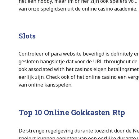
het een hobby, maar im or her zijn ook spelers vo…
van onze spelgidsen uit de online casino academie.
Slots
Controleer of para website beveiligd is definitely 
gesloten hangslotje dat voor de URL throughout de
ook associated with het casinos eigen betalingsme
eerlijk zijn. Check ook of het online casino een ver
van online kansspelen.
Top 10 Online Gokkasten Rtp
De strenge regelgeving durante toezicht door de N
spelers kunnen genieten van een eerlijke durante v