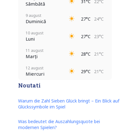
31°C
22°C
Sâmbătă
9 august
27°C
24°C
Duminică
10 august
27°C
23°C
Luni
11 august
28°C
21°C
Marți
12 august
29°C
21°C
Miercuri
Noutati
Warum die Zahl Sieben Glück bringt – Ein Blick auf
Glückssymbole im Spiel
Was bedeutet die Auszahlungsquote bei
modernen Spielen?