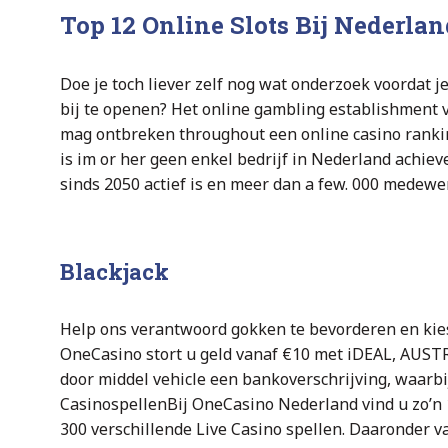
Top 12 Online Slots Bij Nederlan
Doe je toch liever zelf nog wat onderzoek voordat je
bij te openen? Het online gambling establishment va
mag ontbreken throughout een online casino ranki
is im or her geen enkel bedrijf in Nederland achiev
sinds 2050 actief is en meer dan a few. 000 medewer
Blackjack
Help ons verantwoord gokken te bevorderen en kie
OneCasino stort u geld vanaf €10 met iDEAL, AUSTR
door middel vehicle een bankoverschrijving, waarbi
CasinospellenBij OneCasino Nederland vind u zo’n 
300 verschillende Live Casino spellen. Daaronder va