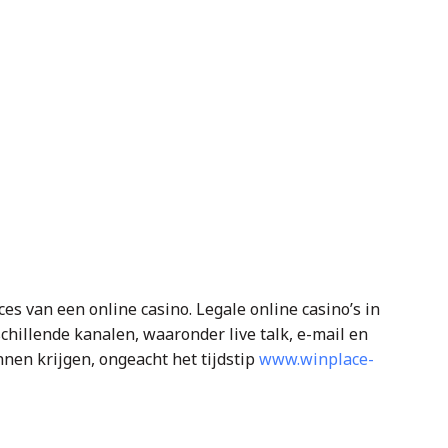
es van een online casino. Legale online casino’s in
hillende kanalen, waaronder live talk, e-mail en
unnen krijgen, ongeacht het tijdstip
www.winplace-